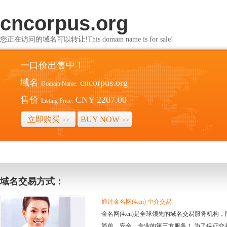
cncorpus.org
您正在访问的域名可以转让!This domain name is for sale!
一口价出售中！
域名
cncorpus.org
Domain Name:
售价
CNY 2207.00
Listing Price:
立即购买
BUY NOW
>>
>>
域名交易方式：
通过金名网(4.cn) 中介交易
金名网(4.cn)是全球领先的域名交易服务机
简单、安全、专业的第三方服务！ 为了保证交