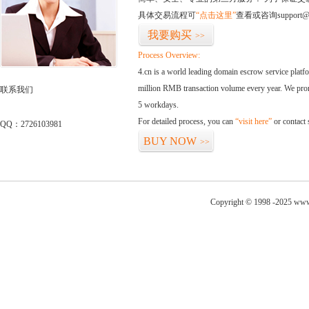
具体交易流程可
“点击这里”
查看或咨询support@
我要购买
>>
Process Overview:
4.cn is a world leading domain escrow service plat
million RMB transaction volume every year. We promi
联系我们
5 workdays.
For detailed process, you can
“visit here”
or contact
QQ：2726103981
BUY NOW
>>
Copyright © 1998 -2025 www.